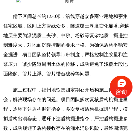
儒下区间总长约1230米，沿线穿越众多商业用地和密集
住宅区域，区间上方管线众多，隧道覆土厚度变化显著,穿越
地层主要为淤泥质土夹砂、中砂、粉砂等复杂地质，掘进控
制难度大，对地面沉降控制的要求严格。为确保盾构平稳安
全掘进，项目团队坚持领导带班制度，严格控制注浆量和注
浆压力，减少隧道周围土体的位移，成功避免了浅覆土段地
面隆起、管片上浮、管片错台破碎等问题。
施工过程中，福州地铁集团定期召开盾构施工风险专班
会，解决现场存在的问题。项目团队多次复核盾构机掘进里
程，逐环下达盾构掘进指令，多次复核盾构机掘进里程，模
拟盾构出洞姿态，逐环下达盾构掘进指令，严控盾构掘进参
数，成功规避了盾构接收存在的涌水涌砂风险，最终圆满完