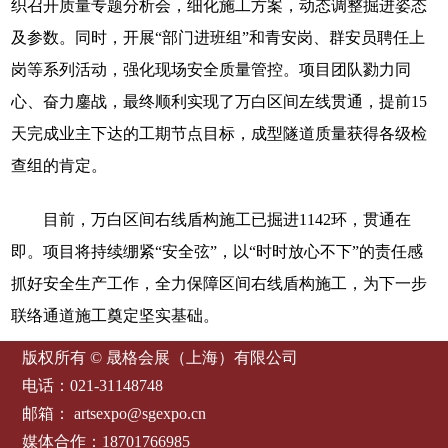
织召开质量专题分析会，细化施工方案，动态调整掘进姿态
及参数。同时，开展“部门进班组”和青安岗、群安员聘任上
岗等系列活动，强化现场安全质量管控。项目团队勠力同
心、奋力鏖战，最终顺利实现了万白区间左线贯通，提前15
天完成业主下达的工期节点目标，成型隧道质量获得各级检
查组的肯定。
目前，万白区间右线盾构施工已掘进1142环，贯通在
即。项目将持续绷紧“安全弦”，以“时时放心不下”的责任感
抓好安全生产工作，全力保障区间右线盾构施工，为下一步
联络通道施工奠定坚实基础。
版权所有 © 晟格会展（上海）有限公司
电话：021-31148748
邮箱：
artsexpo@sgexpo.cn
媒体合作：18701766985