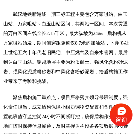
武汉地铁新港线一期三标工程主要包含万家咀站、白玉
山站、万家咀站～白玉山站区间，共两站一区间。本次贯通
的万白区间左线全长2.15千米，最大纵坡为24‰，盾构机从
万家咀站始发，期间侧穿距隧道仅8.7米的加油站，下穿多处
上世纪五六十年代老旧民宅、中压燃气及自来水管网，最后
到达白玉山站。穿越地层主要为粉质黏土、强风化含粉砂泥
岩、强风化泥质粉砂岩和中风化含粉砂泥岩，给盾构施工作
业带来了考验和挑战。
聚焦盾构施工重难点，项目严格落实领导带班制度，强
化责任担当，成立盾构保障小组协调物资配置和备件供应;设
置轮班值守监控岗24小时不间断盯控，确保盾构作业人员与
地面随时保持信息畅通，及时掌握盾构设备各项数据;多次组