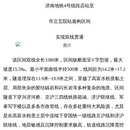
济南地铁4号线段店站至
市立五院站盾构区间
实现双线贯通
该区间双线全长3380米，区间纵断面呈V字型坡，最大
坡度15.5‰。最小平面曲线半径500米，线间距为14.2米~17.2
米，隧道埋深在11.9米~19.9米之间，穿越了高富水粉质黏土
层、局部夹杂的胶结砾岩和闪长岩等多种复杂的地质。区间
隧道下穿兴济河桥、京沪三四线铁路箱涵、济沪联络线、军
泰写字楼以及多条市政管线，存在多处重特大风险源，尤其
是在高富水粉质土层中连续下穿国铁一级线路京沪线和济沪
联络线，地层敏感且沉降控制要求极高，轨道线路沉降需控